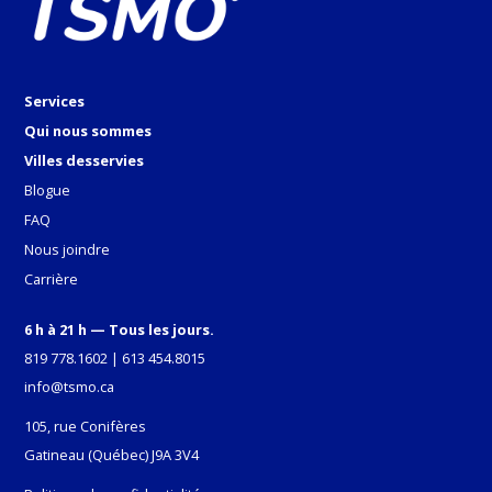
Services
Qui nous sommes
Villes desservies
Blogue
FAQ
Nous joindre
Carrière
6 h à 21 h — Tous les jours.
819 778.1602
|
613 454.8015
info@tsmo.ca
105, rue Conifères
Gatineau (Québec) J9A 3V4